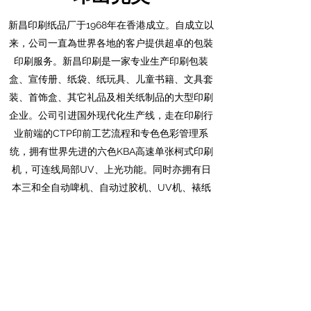
新昌印刷纸品厂于1968年在香港成立。自成立以
来，公司一直為世界各地的客户提供超卓的包裝
印刷服务。新昌印刷是一家专业生产印刷包装
盒、宣传册、纸袋、纸玩具、儿童书籍、文具套
装、首饰盒、其它礼品及相关纸制品的大型印刷
企业。公司引进国外现代化生产线，走在印刷行
业前端的CTP印前工艺流程和专色色彩管理系
统，拥有世界先进的六色KBA高速单张柯式印刷
机，可连线局部UV、上光功能。同时亦拥有日
本三和全自动啤机、自动过胶机、UV机、裱纸
机、自动高速粘盒机、丝印机等先进的设备。严
格完善的全面质量管理体系为我们的产品及服务
质量提供着有力保障，公司于2000年获得BSI授
予的国际质量认证证书。
了解我们